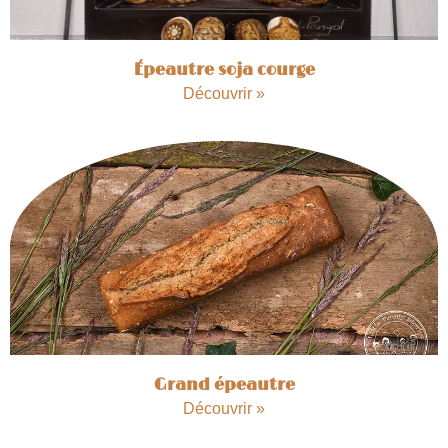
Épeautre soja courge
Découvrir »
Grand épeautre
Découvrir »