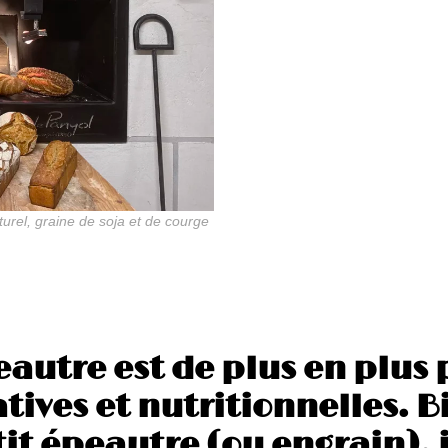
turel, graine de soja et de courge
autre est de plus en plus 
tives et nutritionnelles. B
it épeautre (ou engrain), i