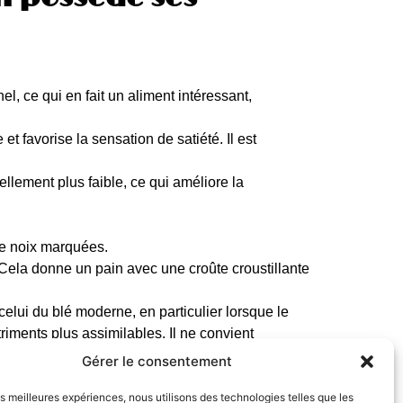
l, ce qui en fait un aliment intéressant,
t favorise la sensation de satiété. Il est
lement plus faible, ce qui améliore la
de noix marquées.
. Cela donne un pain avec une croûte croustillante
elui du blé moderne, en particulier lorsque le
riments plus assimilables. Il ne convient
Gérer le consentement
erver plus longtemps que les pains traditionnels,
 des soupes, des fromages ou simplement grillé
les meilleures expériences, nous utilisons des technologies telles que les