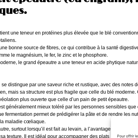
iques.
ient une teneur en protéines plus élevée que le blé conventionne
taliens.
ne bonne source de fibres, ce qui contribue à la santé digestive e
me le magnésium, le fer, le zinc et le phosphore.
derne, le grand épeautre a une teneur en acide phytique naturel
 se distingue par une saveur riche et rustique, avec des notes 
ten, mais sa structure est plus fragile que celle du blé moderne
éolation plus ouverte que celle d’un pain de petit épeautre.
 est généralement mieux toléré par les personnes sensibles que c
ue fermentation permet de prédigérer la pâte et de rendre les nut
la maladie cœliaque.
tre, surtout lorsqu’il est fait au levain, a l’avantage de se cons
 sa texture. Il est idéal pour accompagner des plats rustiques,
Pour offrir 