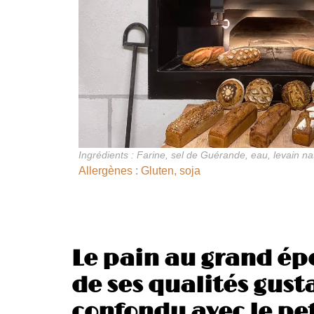
Ingrédients : Farine, sel de Guérande, eau, levain na
Allergènes : Gluten, soja
Le pain au grand épe
de ses qualités gusta
confondu avec le pet