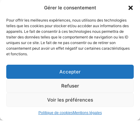
commandes de pains et
Gérer le consentement
patisseries :
Pour offrir les meilleures expériences, nous utilisons des technologies
Vous avez l’eau à la bouche en pensant aux délicieux
telles que les cookies pour stocker et/ou accéder aux informations des
pains et autres douceurs du Fournil d’Alex au Pallet ?
appareils. Le fait de consentir à ces technologies nous permettra de
Passer commande est simple et vous permet de vous
traiter des données telles que le comportement de navigation ou les ID
uniques sur ce site. Le fait de ne pas consentir ou de retirer son
assurer de ne pas manquer vos produits préférés !
consentement peut avoir un effet négatif sur certaines caractéristiques
et fonctions.
Voici les différentes manières de savourer nos créations
artisanales :
Accepter
1. Commande sur Place :
Refuser
Le plus simple est de vous rendre directement au Fournil
d’Alex, situé au Pallet le mercredi ou le samedi en
Voir les préférences
matinée. Vous pourrez ainsi :
Politique de cookies
Mentions légales
Découvrir l’intégralité de l’offre du jour : Laissez-vous
tenter par les arômes alléchants et la présentation
soignée des produits frais.
Bénéficier des conseils personnalisés d’Alex et de son